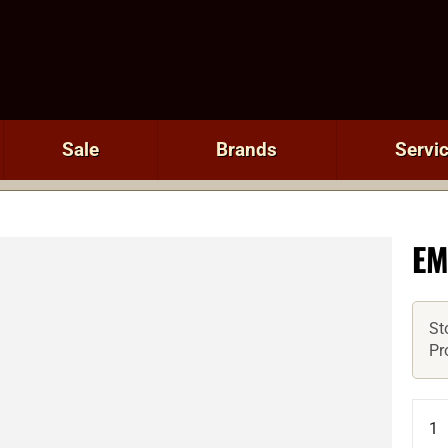
Sale
Brands
Servi
EM
St
Pr