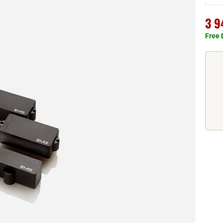
3 9
Free 