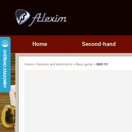
Home
Second-hand
Home
>
Sensors and electronics
>
Bass guitar
>
EMG PJ