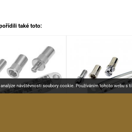
ořídili také toto:
a analýze návštěvnosti soubory cookie. Používáním tohoto webu s t
oh GE 103B-T kobylka CR
Gotoh GE 101Z - T závě