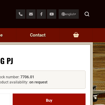
english
▾
ce
Contact
G PJ
ock number:
7706.01
oduct availability:
on request