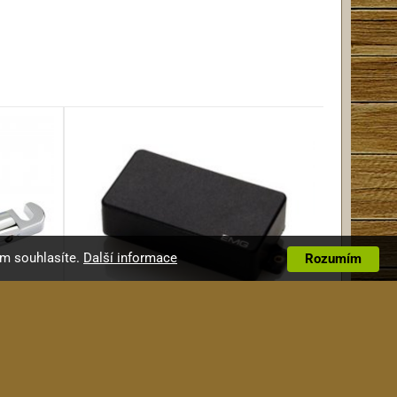
ím souhlasíte.
Další informace
Rozumím
s CR
EMG 81-X BK