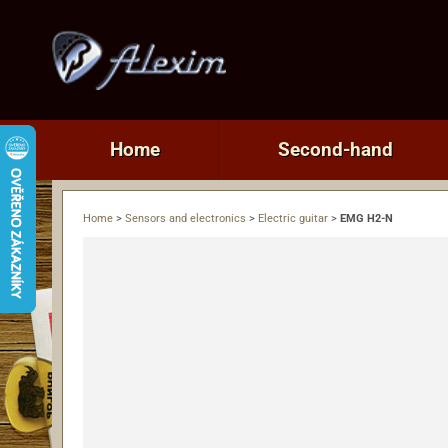
Home
Second-hand
Home
>
Sensors and electronics
>
Electric guitar
>
EMG H2-N