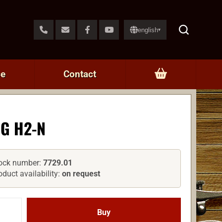
english
▾
ce
Contact
G H2-N
ock number:
7729.01
oduct availability:
on request