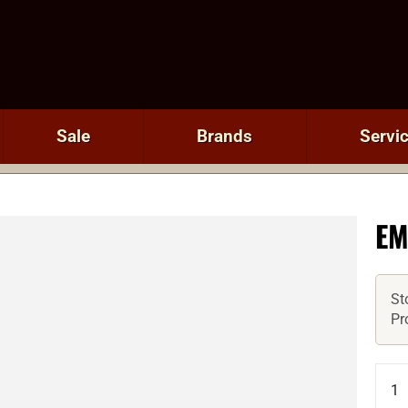
Sale
Brands
Servi
EM
St
Pr