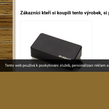
Zákazníci kteří si koupili tento výrobek, si p
Tento web používá k poskytování služeb, personalizaci reklam 
EMG H3
H3 snímač v HZ designu