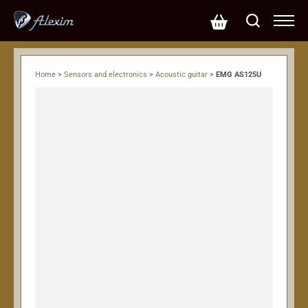
Home
>
Sensors and electronics
>
Acoustic guitar
>
EMG AS125U