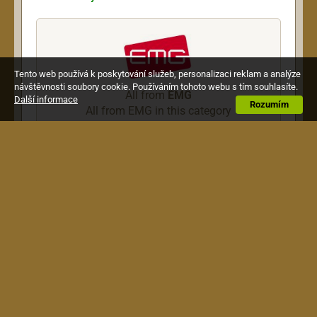
Tento web používá k poskytování služeb, personalizaci reklam a analýze
návštěvnosti soubory cookie. Používáním tohoto webu s tím souhlasíte.
All from
EMG
Další informace
Rozumím
All from EMG in this category
Description
EMG snímač kytarový piezo 2, 9 mm + APA2 +
Ultrajak
Terms & Conditions
|
How to Shop
|
Shipping &