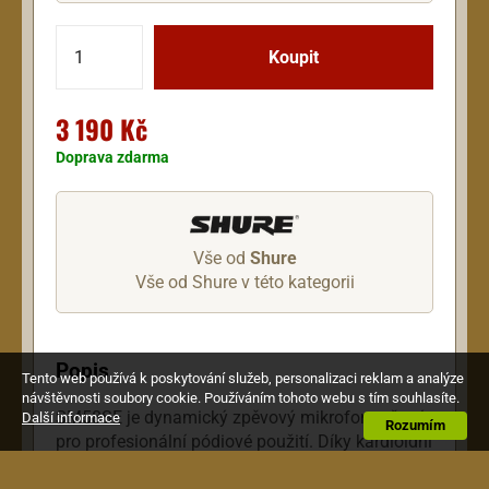
3 190 Kč
Doprava zdarma
Vše od
Shure
Vše od Shure v této kategorii
Popis
Tento web používá k poskytování služeb, personalizaci reklam a analýze
návštěvnosti soubory cookie. Používáním tohoto webu s tím souhlasíte.
SM58SE je dynamický zpěvový mikrofon určený
Další informace
Rozumím
pro profesionální pódiové použití. Díky kardioidní
charakteristice izoluje hlavní zdroj zvuku a