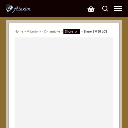
Home
>
Mikrofony
>
Dynamické
>
Shure
>
Shure SM58 LCE