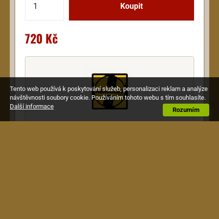
720 Kč
Tento web používá k poskytování služeb, personalizaci reklam a analýze
návštěvnosti soubory cookie. Používáním tohoto webu s tím souhlasíte.
Další informace
Rozumím
Vše od
Hercules
Vše od Hercules v této kategorii
Popis
Skládací stojan na elektrickou kytaru
miniaturních rozměrů