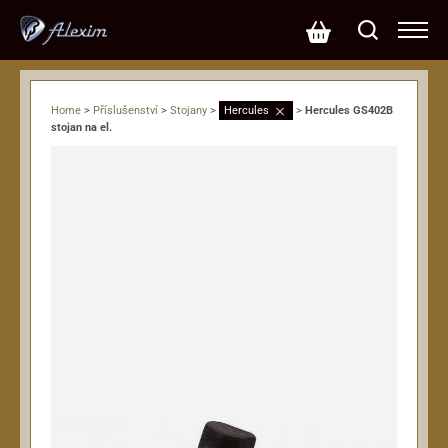
Home
>
Příslušenství
>
Stojany
>
Hercules
>
Hercules GS402B
stojan na el.