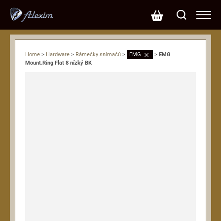
Home
>
Hardware
>
Rámečky snímačů
>
EMG
>
EMG
Mount.Ring Flat 8 nízký BK