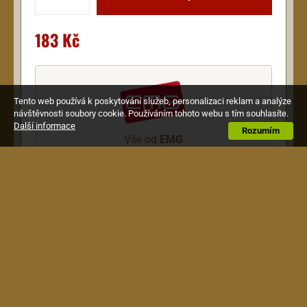
183 Kč
Tento web používá k poskytování služeb, personalizaci reklam a analýze
návštěvnosti soubory cookie. Používáním tohoto webu s tím souhlasíte.
Další informace
Rozumím
Vše od
EMG
Vše od EMG v této kategorii
Popis
Rámeček pro HB (ke krku) na 8 strunnou kytaru,
flat rovný, černý