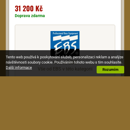
31 200 Kč
Doprava zdarma
Tento web používá k poskytování služeb, personalizaci reklam a analýze
Vše od
EBS
návštěvnosti soubory cookie. Používáním tohoto webu s tím souhlasíte.
Další informace
Vše od EBS v této kategorii
Rozumím
Popis
Proline sub bass baskytarový reprobox, 400W
RMS, 4 Ohmy, reproduktory 1x15"+2"
35 - 3000 Hz, 100dB
Rozměry: 58x44x69cm