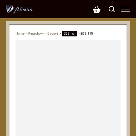
Home
>
Reproboxy
>
Basové
>
EBS
>
EBS 115