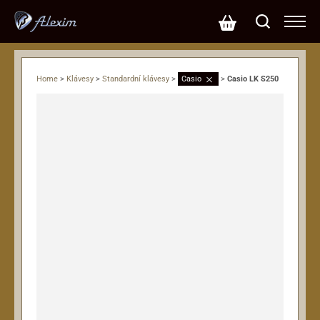
Home
>
Klávesy
>
Standardní klávesy
>
Casio
>
Casio LK S250