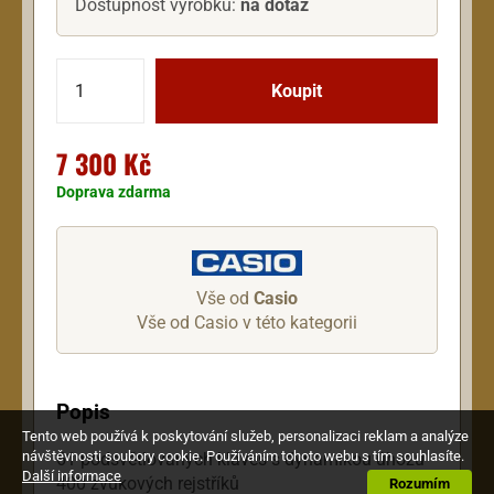
Dostupnost výrobku:
na dotaz
7 300 Kč
Doprava zdarma
Vše od
Casio
Vše od Casio v této kategorii
Popis
Tento web používá k poskytování služeb, personalizaci reklam a analýze
návštěvnosti soubory cookie. Používáním tohoto webu s tím souhlasíte.
61 podsvětlovaných kláves s dynamikou úhozu
Další informace
400 zvukových rejstříků
Rozumím